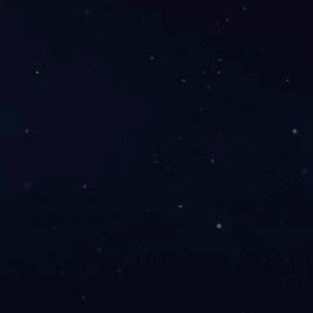
口有限责任公司