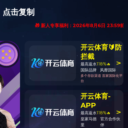
登录
|
华体会 （hth）·官方网站
|
新利·（体育）在线官方网站
|